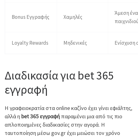
Άμεση έν
Bonus Εγγραφής
Χαμηλές
παιχνιδιο
Loyalty Rewards
Μηδενικές
Ενίσχυση
Διαδικασία για bet 365
εγγραφή
Η γραφειοκρατία στα online καζίνο έχει γίνει εφιάλτης,
αλλά η
bet 365 εγγραφή
παραμένει μια από τις πιο
απλοποιημένες διαδικασίες στην αγορά. Η
ταυτοποίηση μέσω gov.gr έχει μειώσει τον χρόνο