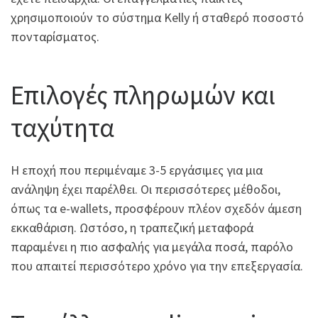
χρησιμοποιούν το σύστημα Kelly ή σταθερό ποσοστό
πονταρίσματος.
Επιλογές πληρωμών και
ταχύτητα
Η εποχή που περιμέναμε 3-5 εργάσιμες για μια
ανάληψη έχει παρέλθει. Οι περισσότερες μέθοδοι,
όπως τα e-wallets, προσφέρουν πλέον σχεδόν άμεση
εκκαθάριση. Ωστόσο, η τραπεζική μεταφορά
παραμένει η πιο ασφαλής για μεγάλα ποσά, παρόλο
που απαιτεί περισσότερο χρόνο για την επεξεργασία.