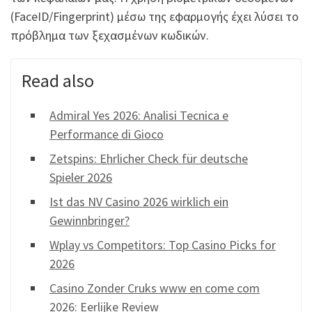
(FaceID/Fingerprint) μέσω της εφαρμογής έχει λύσει το
πρόβλημα των ξεχασμένων κωδικών.
Read also
Admiral Yes 2026: Analisi Tecnica e
Performance di Gioco
Zetspins: Ehrlicher Check für deutsche
Spieler 2026
Ist das NV Casino 2026 wirklich ein
Gewinnbringer?
Wplay vs Competitors: Top Casino Picks for
2026
Casino Zonder Cruks www en come com
2026: Eerlijke Review