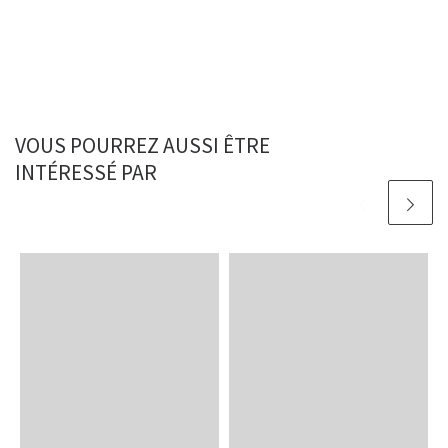
VOUS POURREZ AUSSI ÊTRE
INTÉRESSÉ PAR