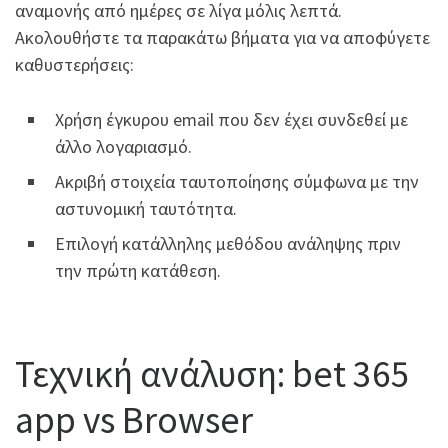
αναμονής από ημέρες σε λίγα μόλις λεπτά.
Ακολουθήστε τα παρακάτω βήματα για να αποφύγετε
καθυστερήσεις:
Χρήση έγκυρου email που δεν έχει συνδεθεί με
άλλο λογαριασμό.
Ακριβή στοιχεία ταυτοποίησης σύμφωνα με την
αστυνομική ταυτότητα.
Επιλογή κατάλληλης μεθόδου ανάληψης πριν
την πρώτη κατάθεση.
Τεχνική ανάλυση: bet 365
app vs Browser