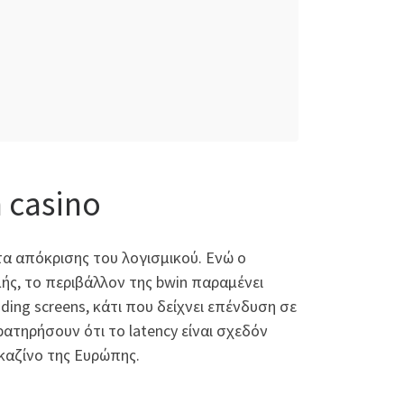
 casino
α απόκρισης του λογισμικού. Ενώ ο
μής, το περιβάλλον της bwin παραμένει
ding screens, κάτι που δείχνει επένδυση σε
ρατηρήσουν ότι το latency είναι σχεδόν
καζίνο της Ευρώπης.