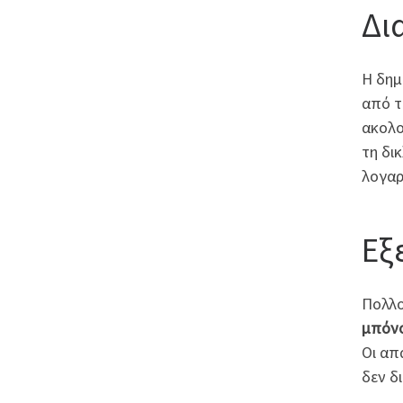
Δι
Η δημ
από τ
ακολο
τη δι
λογαρ
Εξ
Πολλο
μπόν
Οι απ
δεν δ