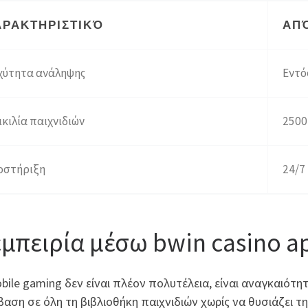
ΑΡΑΚΤΗΡΙΣΤΙΚΌ
ΑΠ
χύτητα ανάληψης
Εντό
ικιλία παιχνιδιών
2500
οστήριξη
24/7
εμπειρία μέσω bwin casino a
bile gaming δεν είναι πλέον πολυτέλεια, είναι αναγκαιότη
αση σε όλη τη βιβλιοθήκη παιχνιδιών χωρίς να θυσιάζει 