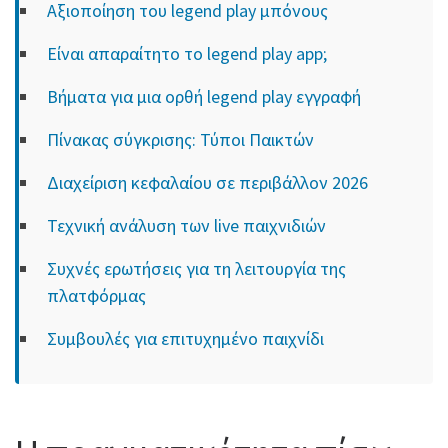
Αξιοποίηση του legend play μπόνους
Είναι απαραίτητο το legend play app;
Βήματα για μια ορθή legend play εγγραφή
Πίνακας σύγκρισης: Τύποι Παικτών
Διαχείριση κεφαλαίου σε περιβάλλον 2026
Τεχνική ανάλυση των live παιχνιδιών
Συχνές ερωτήσεις για τη λειτουργία της
πλατφόρμας
Συμβουλές για επιτυχημένο παιχνίδι