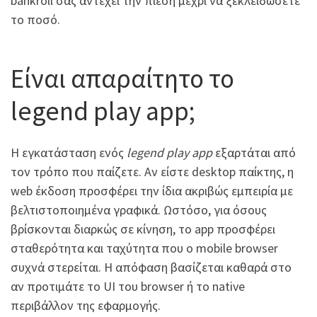
bankroll σας αντέχει την πίεση μέχρι να ξεκλειδώσετε
το ποσό.
Είναι απαραίτητο το
legend play app;
Η εγκατάσταση ενός
legend play app
εξαρτάται από
τον τρόπο που παίζετε. Αν είστε desktop παίκτης, η
web έκδοση προσφέρει την ίδια ακριβώς εμπειρία με
βελτιστοποιημένα γραφικά. Ωστόσο, για όσους
βρίσκονται διαρκώς σε κίνηση, το app προσφέρει
σταθερότητα και ταχύτητα που ο mobile browser
συχνά στερείται. Η απόφαση βασίζεται καθαρά στο
αν προτιμάτε το UI του browser ή το native
περιβάλλον της εφαρμογής.