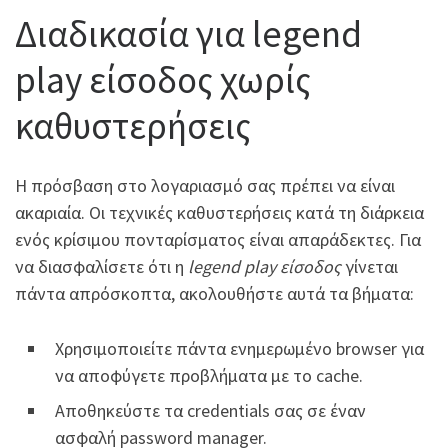
Διαδικασία για legend
play είσοδος χωρίς
καθυστερήσεις
Η πρόσβαση στο λογαριασμό σας πρέπει να είναι
ακαριαία. Οι τεχνικές καθυστερήσεις κατά τη διάρκεια
ενός κρίσιμου πονταρίσματος είναι απαράδεκτες. Για
να διασφαλίσετε ότι η
legend play είσοδος
γίνεται
πάντα απρόσκοπτα, ακολουθήστε αυτά τα βήματα:
Χρησιμοποιείτε πάντα ενημερωμένο browser για
να αποφύγετε προβλήματα με το cache.
Αποθηκεύστε τα credentials σας σε έναν
ασφαλή password manager.