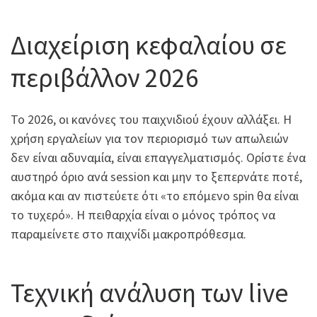
Διαχείριση κεφαλαίου σε
περιβάλλον 2026
Το 2026, οι κανόνες του παιχνιδιού έχουν αλλάξει. Η
χρήση εργαλείων για τον περιορισμό των απωλειών
δεν είναι αδυναμία, είναι επαγγελματισμός. Ορίστε ένα
αυστηρό όριο ανά session και μην το ξεπερνάτε ποτέ,
ακόμα και αν πιστεύετε ότι «το επόμενο spin θα είναι
το τυχερό». Η πειθαρχία είναι ο μόνος τρόπος να
παραμείνετε στο παιχνίδι μακροπρόθεσμα.
Τεχνική ανάλυση των live