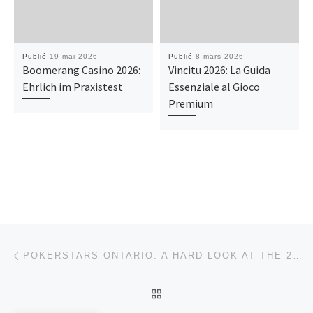
Publié
19 mai 2026
Publié
8 mars 2026
Boomerang Casino 2026:
Vincitu 2026: La Guida
Ehrlich im Praxistest
Essenziale al Gioco
Premium
Parcourir les articles
Article précédent
POKERSTARS ONTARIO: A HARD LOOK AT THE 2026 PLATFORM
RETOUR À LA LISTE DES