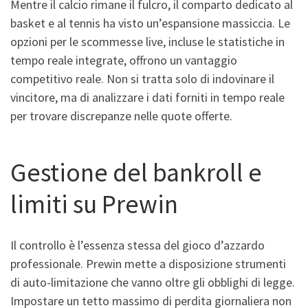
Mentre il calcio rimane il fulcro, il comparto dedicato al
basket e al tennis ha visto un’espansione massiccia. Le
opzioni per le scommesse live, incluse le statistiche in
tempo reale integrate, offrono un vantaggio
competitivo reale. Non si tratta solo di indovinare il
vincitore, ma di analizzare i dati forniti in tempo reale
per trovare discrepanze nelle quote offerte.
Gestione del bankroll e
limiti su Prewin
Il controllo è l’essenza stessa del gioco d’azzardo
professionale. Prewin mette a disposizione strumenti
di auto-limitazione che vanno oltre gli obblighi di legge.
Impostare un tetto massimo di perdita giornaliera non