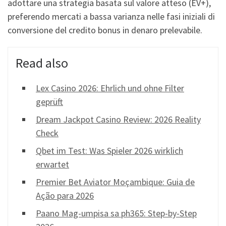
adottare una strategia basata sul valore atteso (EV+),
preferendo mercati a bassa varianza nelle fasi iniziali di
conversione del credito bonus in denaro prelevabile.
Read also
Lex Casino 2026: Ehrlich und ohne Filter
geprüft
Dream Jackpot Casino Review: 2026 Reality
Check
Qbet im Test: Was Spieler 2026 wirklich
erwartet
Premier Bet Aviator Moçambique: Guia de
Ação para 2026
Paano Mag-umpisa sa ph365: Step-by-Step