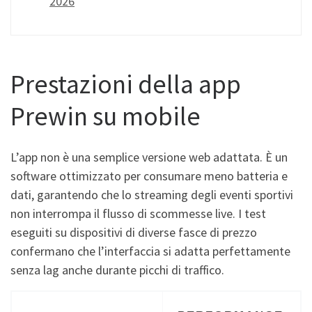
2026
Prestazioni della app
Prewin su mobile
L’app non è una semplice versione web adattata. È un
software ottimizzato per consumare meno batteria e
dati, garantendo che lo streaming degli eventi sportivi
non interrompa il flusso di scommesse live. I test
eseguiti su dispositivi di diverse fasce di prezzo
confermano che l’interfaccia si adatta perfettamente
senza lag anche durante picchi di traffico.