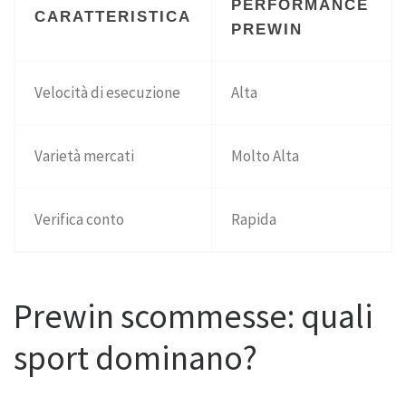
PERFORMANCE
CARATTERISTICA
PREWIN
Velocità di esecuzione
Alta
Varietà mercati
Molto Alta
Verifica conto
Rapida
Prewin scommesse: quali
sport dominano?