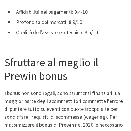
Affidabilità nei pagamenti: 9.4/10
Profondità dei mercati: 8.9/10
Qualità dell’assistenza tecnica: 8.5/10
Sfruttare al meglio il
Prewin bonus
I bonus non sono regali, sono strumenti finanziari. La
maggior parte degli scommettitori commette l’errore
di puntare tutto su eventi con quote troppo alte per
soddisfare i requisiti di scommessa (wagering). Per
massimizzare il bonus di Prewin nel 2026, è necessario