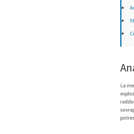
An
S
C
Ana
La mec
esplos
raddop
sovrap
potres