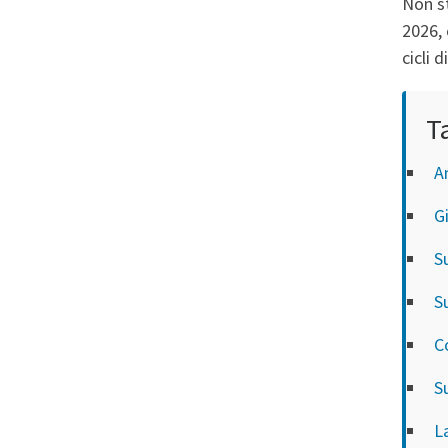
Non st
2026, 
cicli
T
A
G
S
S
C
Su
L