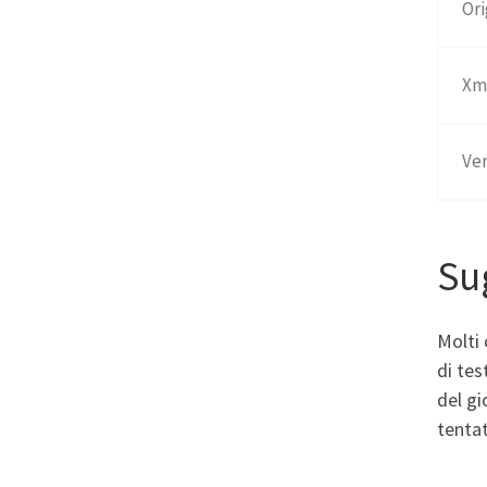
Ori
Xm
Ve
Sug
Molti 
di tes
del gi
tentat