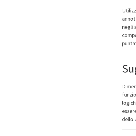
Utiliz
annota
negli 
compor
puntat
Su
Diment
funzio
logic
essere
dello 