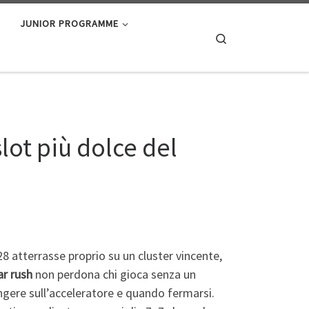
JUNIOR PROGRAMME
Search
lot più dolce del
8 atterrasse proprio su un cluster vincente,
ar rush
non perdona chi gioca senza un
ngere sull’acceleratore e quando fermarsi.