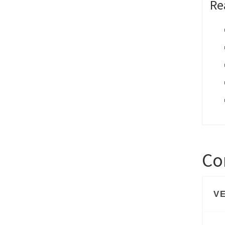
Re
Con
V