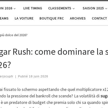
ON 2026
LIVE TIMING
CLASSEMENTS
SAISON 2025
TEAMS
LA VOITURE
BOUTIQUE FRC
ARCHIVES
CONTACT
più dolce del 2026?
gar Rush: come dominare la s
26?
ierjscupfr
|
Publié
16 juin 2026
i fissato lo schermo aspettando che quel moltiplicatore x12
do la pressione del bankroll che scende? La volatilità di
sug
 è un predatore di budget che premia solo chi sa quando spi