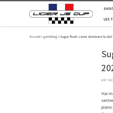
Passer au contenu
SAIS
LES 
Accueil
»
gambling
»
Sugar Rush: come dominare la slot 
Su
20
par
lig
Hai ma
senten
piano: