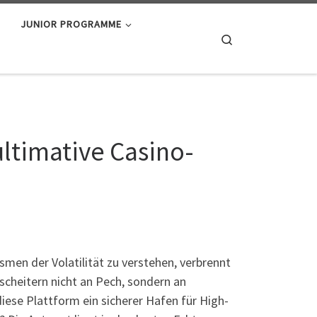
JUNIOR PROGRAMME
Search
ultimative Casino-
smen der Volatilität zu verstehen, verbrennt
r scheitern nicht an Pech, sondern an
iese Plattform ein sicherer Hafen für High-