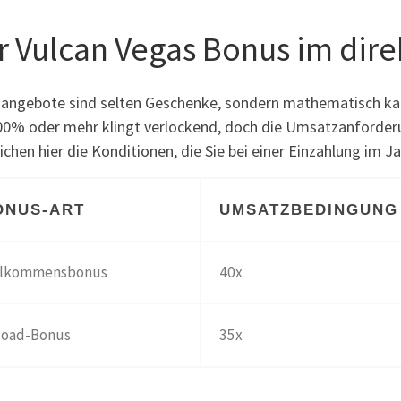
r Vulcan Vegas Bonus im dire
angebote sind selten Geschenke, sondern mathematisch kal
00% oder mehr klingt verlockend, doch die Umsatzanforder
ichen hier die Konditionen, die Sie bei einer Einzahlung im J
ONUS-ART
UMSATZBEDINGUNG
llkommensbonus
40x
load-Bonus
35x