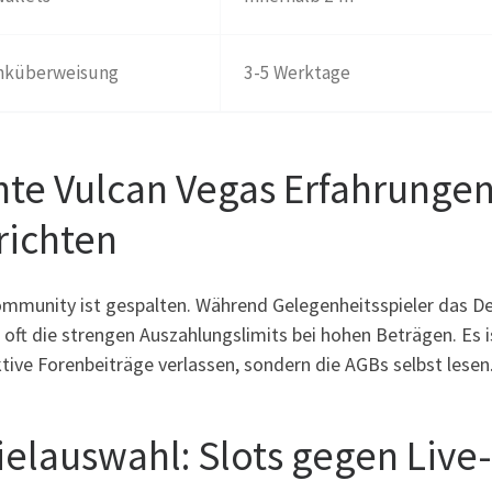
nküberweisung
3-5 Werktage
hte Vulcan Vegas Erfahrungen
richten
mmunity ist gespalten. Während Gelegenheitsspieler das Des
 oft die strengen Auszahlungslimits bei hohen Beträgen. Es i
tive Forenbeiträge verlassen, sondern die AGBs selbst lesen
ielauswahl: Slots gegen Live