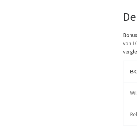
De
Bonus
von 1
vergle
B
Wi
Re