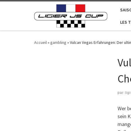
Passer au contenu
SAIS
LES 
Accueil
»
gambling
»
Vulcan Vegas Erfahrungen: Der ult
Vu
Ch
par
lig
Wer be
sein K
mangel