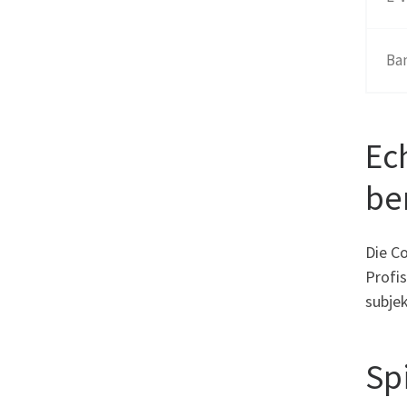
Ba
Ec
be
Die Co
Profis
subjek
Sp