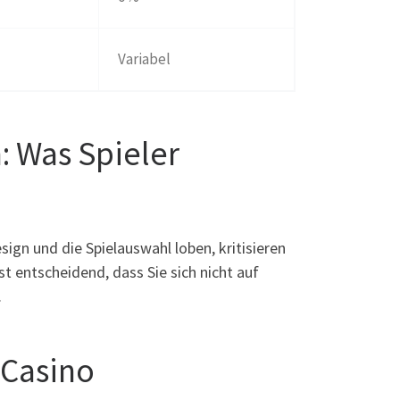
Variabel
: Was Spieler
ign und die Spielauswahl loben, kritisieren
st entscheidend, dass Sie sich nicht auf
.
-Casino