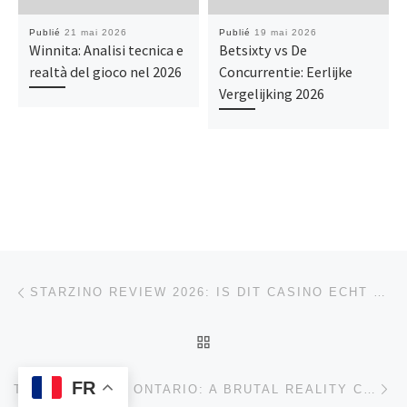
Publié
21 mai 2026
Publié
19 mai 2026
Winnita: Analisi tecnica e
Betsixty vs De
realtà del gioco nel 2026
Concurrentie: Eerlijke
Vergelijking 2026
Parcourir les articles
Article précédent
STARZINO REVIEW 2026: IS DIT CASINO ECHT BETROUWBAAR?
RETOUR À LA LISTE DES
Ar
FR
THESCORE BET ONTARIO: A BRUTAL REALITY CHECK FOR 2026