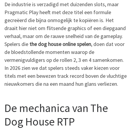
De industrie is verzadigd met duizenden slots, maar
Pragmatic Play heeft met deze titel een formule
gecreëerd die bijna onmogelijk te kopiëren is. Het
draait hier niet om flitsende graphics of een diepgaand
verhaal, maar om de rauwe snelheid van de gameplay.
Spelers die
the dog house online spelen
, doen dat voor
de bloedstollende momenten waarop de
vermenigvuldigers op de rollen 2, 3 en 4 samenkomen.
In 2026 zien we dat spelers steeds vaker kiezen voor
titels met een bewezen track record boven de vluchtige
nieuwkomers die na een maand hun glans verliezen.
De mechanica van The
Dog House RTP