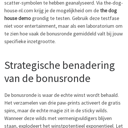
scatter-symbolen te hebben geanalyseerd. Via the-dog-
house-nl.com krijg je de mogelijkheid om de
the dog
house demo
grondig te testen. Gebruik deze testfase
niet voor entertainment, maar als een laboratorium om
te zien hoe vaak de bonusronde gemiddeld valt bij jouw
specifieke inzetgrootte.
Strategische benadering
van de bonusronde
De bonusronde is waar de echte winst wordt behaald.
Het verzamelen van drie paw-prints activeert de gratis
spins, maar de echte magie zit in de sticky wilds.
Wanneer deze wilds met vermenigvuldigers blijven
staan, explodeert het winstpotentieel exponentieel. Let