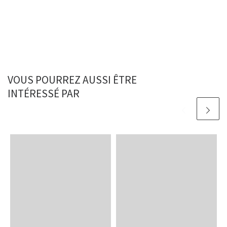
VOUS POURREZ AUSSI ÊTRE
INTÉRESSÉ PAR