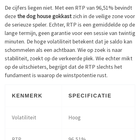
De cijfers liegen niet. Met een RTP van 96,51% bevindt
deze
the dog house gokkast
zich in de veilige zone voor
de serieuze speler. Echter, RTP is een gemiddelde op de
lange termijn, geen garantie voor een sessie van twintig
minuten. De hoge volatiliteit betekent dat je saldo kan
schommelen als een achtbaan. Wie op zoek is naar
stabiliteit, zoekt op de verkeerde plek. Wie echter mikt
op de uitschieters, begrijpt dat de RTP slechts het
fundament is waarop de winstpotentie rust.
KENMERK
SPECIFICATIE
Volatiliteit
Hoog
RTP
96,51%