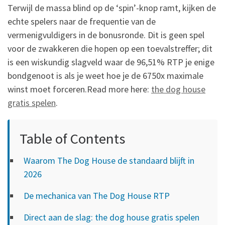
Terwijl de massa blind op de ‘spin’-knop ramt, kijken de
echte spelers naar de frequentie van de
vermenigvuldigers in de bonusronde. Dit is geen spel
voor de zwakkeren die hopen op een toevalstreffer; dit
is een wiskundig slagveld waar de 96,51% RTP je enige
bondgenoot is als je weet hoe je de 6750x maximale
winst moet forceren.Read more here:
the dog house
gratis spelen
.
Table of Contents
Waarom The Dog House de standaard blijft in
2026
De mechanica van The Dog House RTP
Direct aan de slag: the dog house gratis spelen