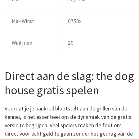
Max Winst
6750x
Winlijnen
20
Direct aan de slag: the dog
house gratis spelen
Voordat je je bankroll blootstelt aan de grillen van de
kennel, is het essentieel om de dynamiek van de gratis
versie te begrijpen. Veel spelers maken de fout om
direct voor echt geld te gaan zonder het gedrag van de