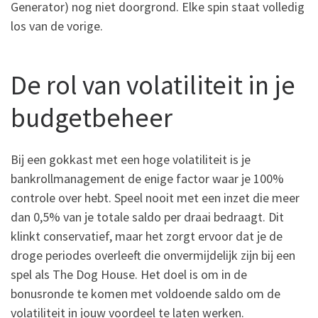
Generator) nog niet doorgrond. Elke spin staat volledig
los van de vorige.
De rol van volatiliteit in je
budgetbeheer
Bij een gokkast met een hoge volatiliteit is je
bankrollmanagement de enige factor waar je 100%
controle over hebt. Speel nooit met een inzet die meer
dan 0,5% van je totale saldo per draai bedraagt. Dit
klinkt conservatief, maar het zorgt ervoor dat je de
droge periodes overleeft die onvermijdelijk zijn bij een
spel als The Dog House. Het doel is om in de
bonusronde te komen met voldoende saldo om de
volatiliteit in jouw voordeel te laten werken.