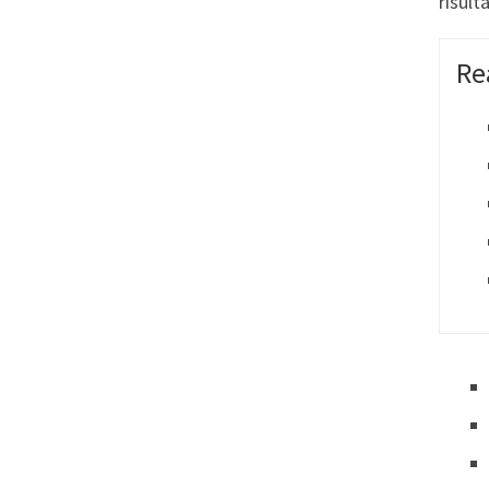
risult
Re