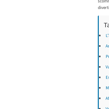
scomme
diver
T
L
A
P
V
E
M
A
V