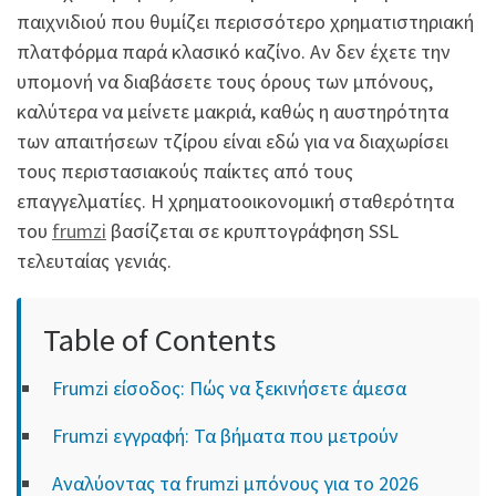
παιχνιδιού που θυμίζει περισσότερο χρηματιστηριακή
πλατφόρμα παρά κλασικό καζίνο. Αν δεν έχετε την
υπομονή να διαβάσετε τους όρους των μπόνους,
καλύτερα να μείνετε μακριά, καθώς η αυστηρότητα
των απαιτήσεων τζίρου είναι εδώ για να διαχωρίσει
τους περιστασιακούς παίκτες από τους
επαγγελματίες. Η χρηματοοικονομική σταθερότητα
του
frumzi
βασίζεται σε κρυπτογράφηση SSL
τελευταίας γενιάς.
Table of Contents
Frumzi είσοδος: Πώς να ξεκινήσετε άμεσα
Frumzi εγγραφή: Τα βήματα που μετρούν
Αναλύοντας τα frumzi μπόνους για το 2026