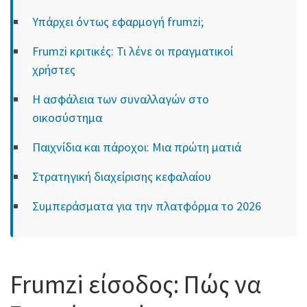
Υπάρχει όντως εφαρμογή frumzi;
Frumzi κριτικές: Τι λένε οι πραγματικοί
χρήστες
Η ασφάλεια των συναλλαγών στο
οικοσύστημα
Παιχνίδια και πάροχοι: Μια πρώτη ματιά
Στρατηγική διαχείρισης κεφαλαίου
Συμπεράσματα για την πλατφόρμα το 2026
Frumzi είσοδος: Πώς να