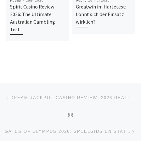
Publié
7 août 2026
Publié
16 mai 2026
Spirit Casino Review
Greatwin im Härtetest:
2026: The Ultimate
Lohnt sich der Einsatz
Australian Gambling
wirklich?
Test
Parcourir les articles
Article précédent
DREAM JACKPOT CASINO REVIEW: 2026 REALITY CHECK
RETOUR À LA LISTE DES
Ar
GATES OF OLYMPUS 2026: SPEELGIDS EN STATISTIEKEN