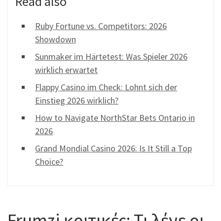
Read also
Ruby Fortune vs. Competitors: 2026
Showdown
Sunmaker im Härtetest: Was Spieler 2026
wirklich erwartet
Flappy Casino im Check: Lohnt sich der
Einstieg 2026 wirklich?
How to Navigate NorthStar Bets Ontario in
2026
Grand Mondial Casino 2026: Is It Still a Top
Choice?
Frumzi κριτικές: Τι λένε οι