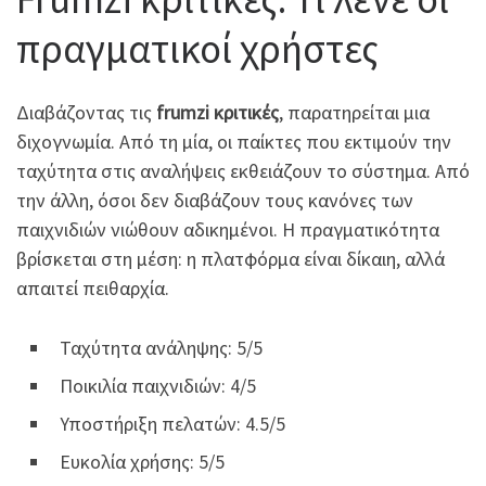
πραγματικοί χρήστες
Διαβάζοντας τις
frumzi κριτικές
, παρατηρείται μια
διχογνωμία. Από τη μία, οι παίκτες που εκτιμούν την
ταχύτητα στις αναλήψεις εκθειάζουν το σύστημα. Από
την άλλη, όσοι δεν διαβάζουν τους κανόνες των
παιχνιδιών νιώθουν αδικημένοι. Η πραγματικότητα
βρίσκεται στη μέση: η πλατφόρμα είναι δίκαιη, αλλά
απαιτεί πειθαρχία.
Ταχύτητα ανάληψης: 5/5
Ποικιλία παιχνιδιών: 4/5
Υποστήριξη πελατών: 4.5/5
Ευκολία χρήσης: 5/5