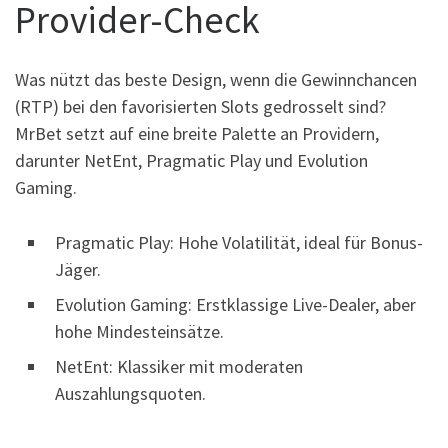
Provider-Check
Was nützt das beste Design, wenn die Gewinnchancen
(RTP) bei den favorisierten Slots gedrosselt sind?
MrBet setzt auf eine breite Palette an Providern,
darunter NetEnt, Pragmatic Play und Evolution
Gaming.
Pragmatic Play: Hohe Volatilität, ideal für Bonus-
Jäger.
Evolution Gaming: Erstklassige Live-Dealer, aber
hohe Mindesteinsätze.
NetEnt: Klassiker mit moderaten
Auszahlungsquoten.