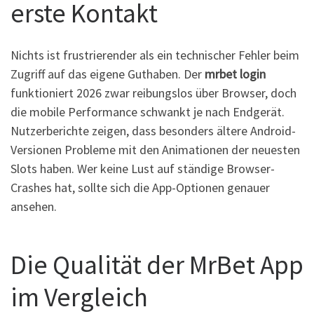
erste Kontakt
Nichts ist frustrierender als ein technischer Fehler beim
Zugriff auf das eigene Guthaben. Der
mrbet login
funktioniert 2026 zwar reibungslos über Browser, doch
die mobile Performance schwankt je nach Endgerät.
Nutzerberichte zeigen, dass besonders ältere Android-
Versionen Probleme mit den Animationen der neuesten
Slots haben. Wer keine Lust auf ständige Browser-
Crashes hat, sollte sich die App-Optionen genauer
ansehen.
Die Qualität der MrBet App
im Vergleich