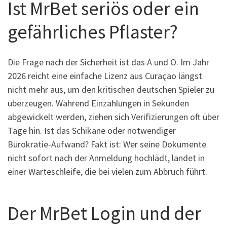
Ist MrBet seriös oder ein
gefährliches Pflaster?
Die Frage nach der Sicherheit ist das A und O. Im Jahr
2026 reicht eine einfache Lizenz aus Curaçao längst
nicht mehr aus, um den kritischen deutschen Spieler zu
überzeugen. Während Einzahlungen in Sekunden
abgewickelt werden, ziehen sich Verifizierungen oft über
Tage hin. Ist das Schikane oder notwendiger
Bürokratie-Aufwand? Fakt ist: Wer seine Dokumente
nicht sofort nach der Anmeldung hochlädt, landet in
einer Warteschleife, die bei vielen zum Abbruch führt.
Der MrBet Login und der