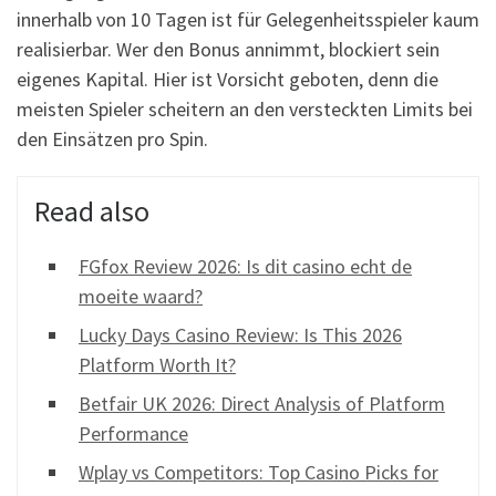
innerhalb von 10 Tagen ist für Gelegenheitsspieler kaum
realisierbar. Wer den Bonus annimmt, blockiert sein
eigenes Kapital. Hier ist Vorsicht geboten, denn die
meisten Spieler scheitern an den versteckten Limits bei
den Einsätzen pro Spin.
Read also
FGfox Review 2026: Is dit casino echt de
moeite waard?
Lucky Days Casino Review: Is This 2026
Platform Worth It?
Betfair UK 2026: Direct Analysis of Platform
Performance
Wplay vs Competitors: Top Casino Picks for