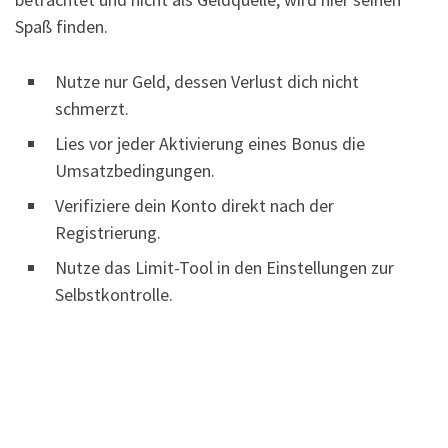
Spaß finden.
Nutze nur Geld, dessen Verlust dich nicht
schmerzt.
Lies vor jeder Aktivierung eines Bonus die
Umsatzbedingungen.
Verifiziere dein Konto direkt nach der
Registrierung.
Nutze das Limit-Tool in den Einstellungen zur
Selbstkontrolle.