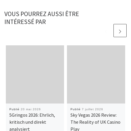
VOUS POURREZ AUSSI ÊTRE
INTÉRESSÉ PAR
Publié
20 mai 2026
Publié
7 juillet 2026
5Gringos 2026: Ehrlich,
Sky Vegas 2026 Review:
kritisch und direkt
The Reality of UK Casino
analysiert
Play