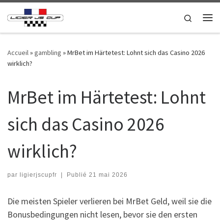
Passer au contenu
Search
Me
Accueil
»
gambling
»
MrBet im Härtetest: Lohnt sich das Casino 2026
wirklich?
MrBet im Härtetest: Lohnt
sich das Casino 2026
wirklich?
par
ligierjscupfr
|
Publié
21 mai 2026
Die meisten Spieler verlieren bei MrBet Geld, weil sie die
Bonusbedingungen nicht lesen, bevor sie den ersten