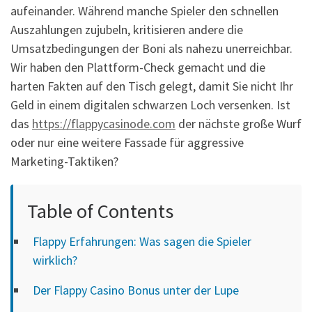
aufeinander. Während manche Spieler den schnellen
Auszahlungen zujubeln, kritisieren andere die
Umsatzbedingungen der Boni als nahezu unerreichbar.
Wir haben den Plattform-Check gemacht und die
harten Fakten auf den Tisch gelegt, damit Sie nicht Ihr
Geld in einem digitalen schwarzen Loch versenken. Ist
das
https://flappycasinode.com
der nächste große Wurf
oder nur eine weitere Fassade für aggressive
Marketing-Taktiken?
Table of Contents
Flappy Erfahrungen: Was sagen die Spieler
wirklich?
Der Flappy Casino Bonus unter der Lupe