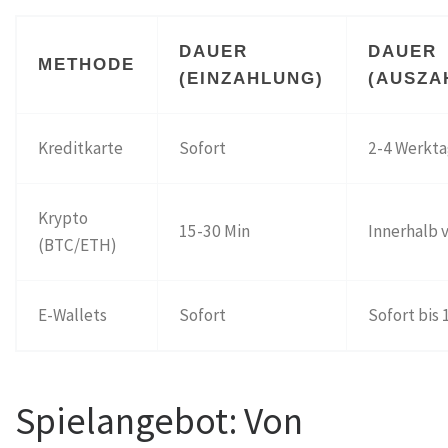
DAUER
DAUER
METHODE
(EINZAHLUNG)
(AUSZA
Kreditkarte
Sofort
2-4 Werkt
Krypto
15-30 Min
Innerhalb 
(BTC/ETH)
E-Wallets
Sofort
Sofort bis 
Spielangebot: Von