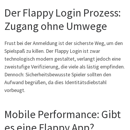
Der Flappy Login Prozess:
Zugang ohne Umwege
Frust bei der Anmeldung ist der sicherste Weg, um den
Spielspaß zu killen. Der Flappy Login ist zwar
technologisch modern gestaltet, verlangt jedoch eine
zweistufige Verifizierung, die viele als lästig empfinden.
Dennoch: Sicherheitsbewusste Spieler sollten den
Aufwand begrüßen, da dies Identitätsdiebstahl
vorbeugt.
Mobile Performance: Gibt
es eine Flappy App?