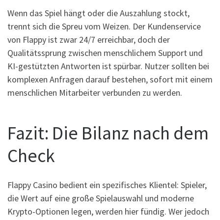
Wenn das Spiel hängt oder die Auszahlung stockt,
trennt sich die Spreu vom Weizen. Der Kundenservice
von Flappy ist zwar 24/7 erreichbar, doch der
Qualitätssprung zwischen menschlichem Support und
KI-gestützten Antworten ist spürbar. Nutzer sollten bei
komplexen Anfragen darauf bestehen, sofort mit einem
menschlichen Mitarbeiter verbunden zu werden.
Fazit: Die Bilanz nach dem
Check
Flappy Casino bedient ein spezifisches Klientel: Spieler,
die Wert auf eine große Spielauswahl und moderne
Krypto-Optionen legen, werden hier fündig. Wer jedoch