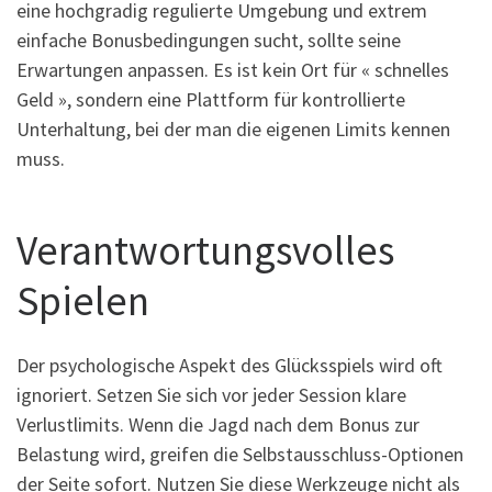
eine hochgradig regulierte Umgebung und extrem
einfache Bonusbedingungen sucht, sollte seine
Erwartungen anpassen. Es ist kein Ort für « schnelles
Geld », sondern eine Plattform für kontrollierte
Unterhaltung, bei der man die eigenen Limits kennen
muss.
Verantwortungsvolles
Spielen
Der psychologische Aspekt des Glücksspiels wird oft
ignoriert. Setzen Sie sich vor jeder Session klare
Verlustlimits. Wenn die Jagd nach dem Bonus zur
Belastung wird, greifen die Selbstausschluss-Optionen
der Seite sofort. Nutzen Sie diese Werkzeuge nicht als