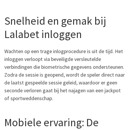
Snelheid en gemak bij
Lalabet inloggen
Wachten op een trage inlogprocedure is uit de tijd. Het
inloggen verloopt via beveiligde versleutelde
verbindingen die biometrische gegevens ondersteunen.
Zodra de sessie is geopend, wordt de speler direct naar
de laatst gespeelde sessie geleid, waardoor er geen
seconde verloren gaat bij het najagen van een jackpot
of sportweddenschap.
Mobiele ervaring: De