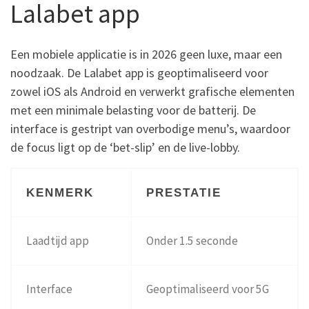
Lalabet app
Een mobiele applicatie is in 2026 geen luxe, maar een
noodzaak. De Lalabet app is geoptimaliseerd voor
zowel iOS als Android en verwerkt grafische elementen
met een minimale belasting voor de batterij. De
interface is gestript van overbodige menu’s, waardoor
de focus ligt op de ‘bet-slip’ en de live-lobby.
KENMERK
PRESTATIE
Laadtijd app
Onder 1.5 seconde
Interface
Geoptimaliseerd voor 5G