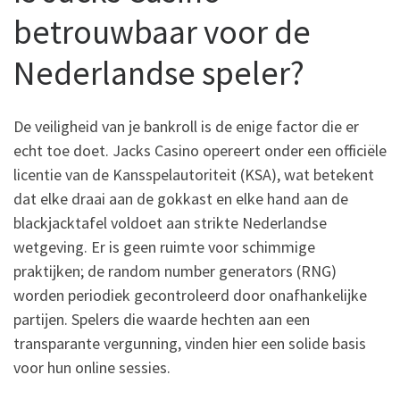
betrouwbaar voor de
Nederlandse speler?
De veiligheid van je bankroll is de enige factor die er
echt toe doet. Jacks Casino opereert onder een officiële
licentie van de Kansspelautoriteit (KSA), wat betekent
dat elke draai aan de gokkast en elke hand aan de
blackjacktafel voldoet aan strikte Nederlandse
wetgeving. Er is geen ruimte voor schimmige
praktijken; de random number generators (RNG)
worden periodiek gecontroleerd door onafhankelijke
partijen. Spelers die waarde hechten aan een
transparante vergunning, vinden hier een solide basis
voor hun online sessies.