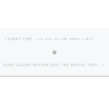
Parcourir les articles
Article précédent
FUNKY TIME: ২০২৬ সালের সেরা গেমিং অভিজ্ঞতা ও কৌশল
RETOUR À LA LISTE DES
Ar
KONG CASINO REVIEW 2026: THE BRUTAL TRUTH ABOUT UK PLAY