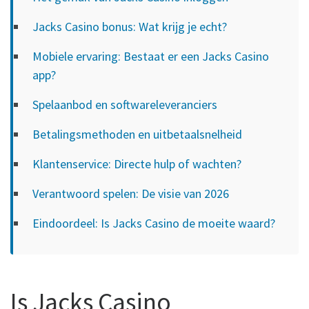
Jacks Casino bonus: Wat krijg je echt?
Mobiele ervaring: Bestaat er een Jacks Casino
app?
Spelaanbod en softwareleveranciers
Betalingsmethoden en uitbetaalsnelheid
Klantenservice: Directe hulp of wachten?
Verantwoord spelen: De visie van 2026
Eindoordeel: Is Jacks Casino de moeite waard?
Is Jacks Casino