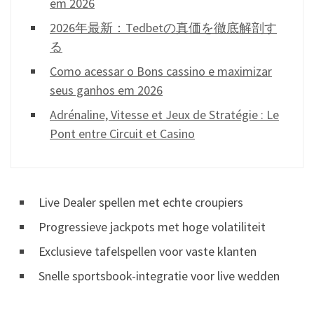
em 2026
2026年最新：Tedbetの真価を徹底解剖す
る
Como acessar o Bons cassino e maximizar
seus ganhos em 2026
Adrénaline, Vitesse et Jeux de Stratégie : Le
Pont entre Circuit et Casino
Live Dealer spellen met echte croupiers
Progressieve jackpots met hoge volatiliteit
Exclusieve tafelspellen voor vaste klanten
Snelle sportsbook-integratie voor live wedden