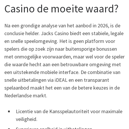
Casino de moeite waard?
Na een grondige analyse van het aanbod in 2026, is de
conclusie helder. Jacks Casino biedt een stabiele, legale
en snelle speelomgeving. Het is geen platform voor
spelers die op zoek zijn naar buitensporige bonussen
met onmogelijke voorwaarden, maar wel voor de speler
die waarde hecht aan een betrouwbare omgeving met
een uitstekende mobiele interface. De combinatie van
snelle uitbetalingen via iDEAL en een transparant
spelaanbod maakt het een van de betere keuzes in de
Nederlandse markt.
Licentie van de Kansspelautoriteit voor maximale
veiligheid.