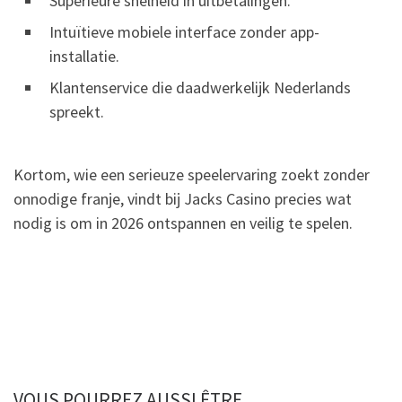
Superieure snelheid in uitbetalingen.
Intuïtieve mobiele interface zonder app-
installatie.
Klantenservice die daadwerkelijk Nederlands
spreekt.
Kortom, wie een serieuze speelervaring zoekt zonder
onnodige franje, vindt bij Jacks Casino precies wat
nodig is om in 2026 ontspannen en veilig te spelen.
VOUS POURREZ AUSSI ÊTRE