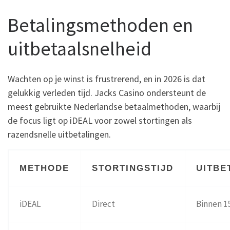
Betalingsmethoden en
uitbetaalsnelheid
Wachten op je winst is frustrerend, en in 2026 is dat
gelukkig verleden tijd. Jacks Casino ondersteunt de
meest gebruikte Nederlandse betaalmethoden, waarbij
de focus ligt op iDEAL voor zowel stortingen als
razendsnelle uitbetalingen.
METHODE
STORTINGSTIJD
UITBE
iDEAL
Direct
Binnen 1