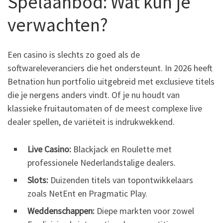
Spelaanbod: Wat kun je
verwachten?
Een casino is slechts zo goed als de
softwareleveranciers die het ondersteunt. In 2026 heeft
Betnation hun portfolio uitgebreid met exclusieve titels
die je nergens anders vindt. Of je nu houdt van
klassieke fruitautomaten of de meest complexe live
dealer spellen, de variëteit is indrukwekkend.
Live Casino:
Blackjack en Roulette met
professionele Nederlandstalige dealers.
Slots:
Duizenden titels van topontwikkelaars
zoals NetEnt en Pragmatic Play.
Weddenschappen:
Diepe markten voor zowel