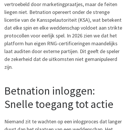
vertroebeld door marketingpraatjes, maar de feiten
liegen niet. Betnation opereert onder de strenge
licentie van de Kansspelautoriteit (KSA), wat betekent
dat elke spin en elke weddenschap voldoet aan strikte
protocollen voor eerlijk spel. In 2026 zien we dat het
platform hun eigen RNG-certificeringen maandelijks
laat auditen door externe partijen. Dit geeft de speler
de zekerheid dat de uitkomsten niet gemanipuleerd
zijn.
Betnation inloggen:
Snelle toegang tot actie
Niemand zit te wachten op een inlogproces dat langer
duurt dan het plaatsen van een weddenschap. Het