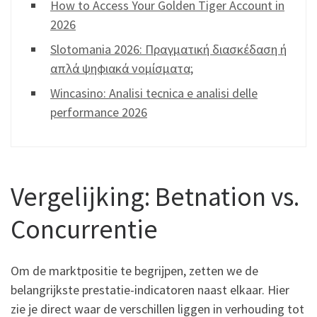
How to Access Your Golden Tiger Account in
2026
Slotomania 2026: Πραγματική διασκέδαση ή
απλά ψηφιακά νομίσματα;
Wincasino: Analisi tecnica e analisi delle
performance 2026
Vergelijking: Betnation vs.
Concurrentie
Om de marktpositie te begrijpen, zetten we de
belangrijkste prestatie-indicatoren naast elkaar. Hier
zie je direct waar de verschillen liggen in verhouding tot