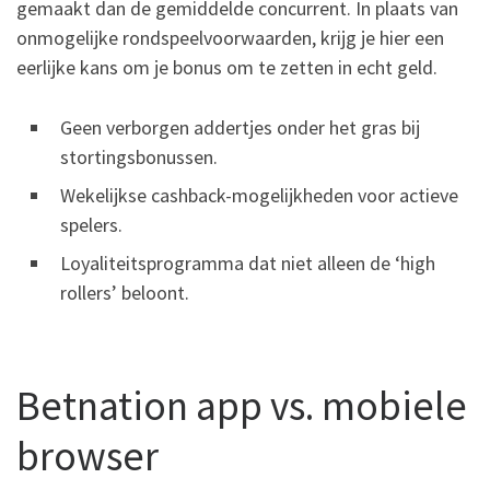
gemaakt dan de gemiddelde concurrent. In plaats van
onmogelijke rondspeelvoorwaarden, krijg je hier een
eerlijke kans om je bonus om te zetten in echt geld.
Geen verborgen addertjes onder het gras bij
stortingsbonussen.
Wekelijkse cashback-mogelijkheden voor actieve
spelers.
Loyaliteitsprogramma dat niet alleen de ‘high
rollers’ beloont.
Betnation app vs. mobiele
browser