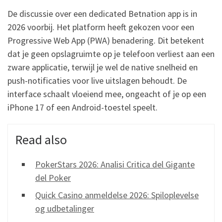
De discussie over een dedicated Betnation app is in
2026 voorbij. Het platform heeft gekozen voor een
Progressive Web App (PWA) benadering. Dit betekent
dat je geen opslagruimte op je telefoon verliest aan een
zware applicatie, terwijl je wel de native snelheid en
push-notificaties voor live uitslagen behoudt. De
interface schaalt vloeiend mee, ongeacht of je op een
iPhone 17 of een Android-toestel speelt.
Read also
PokerStars 2026: Analisi Critica del Gigante
del Poker
Quick Casino anmeldelse 2026: Spiloplevelse
og udbetalinger