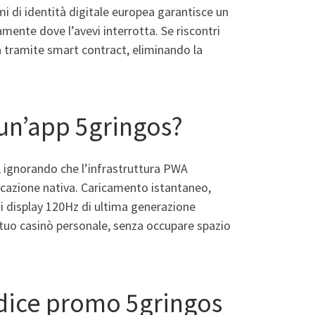
emi di identità digitale europea garantisce un
ente dove l’avevi interrotta. Se riscontri
a tramite smart contract, eliminando la
 un’app 5gringos?
li, ignorando che l’infrastruttura PWA
licazione nativa. Caricamento istantaneo,
 i display 120Hz di ultima generazione
l tuo casinò personale, senza occupare spazio
codice promo 5gringos