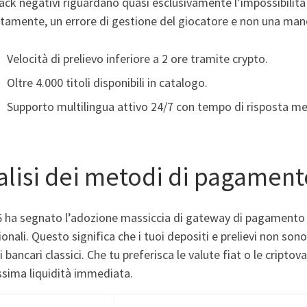
ck negativi riguardano quasi esclusivamente l’impossibilità 
ttamente, un errore di gestione del giocatore e non una man
Velocità di prelievo inferiore a 2 ore tramite crypto.
Oltre 4.000 titoli disponibili in catalogo.
Supporto multilingua attivo 24/7 con tempo di risposta me
alisi dei metodi di pagament
26 ha segnato l’adozione massiccia di gateway di pagamento
ionali. Questo significa che i tuoi depositi e prelievi non s
ti bancari classici. Che tu preferisca le valute fiat o le cripto
ssima liquidità immediata.