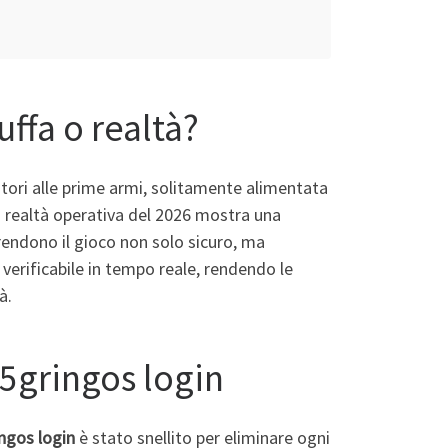
uffa o realtà?
tori alle prime armi, solitamente alimentata
 La realtà operativa del 2026 mostra una
 rendono il gioco non solo sicuro, ma
verificabile in tempo reale, rendendo le
à.
 5gringos login
ngos login
è stato snellito per eliminare ogni