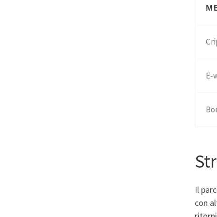
M
Cr
E-
Bon
Str
Il par
con al
ritorn