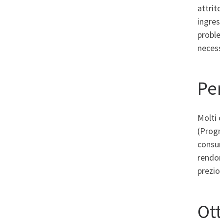
attrit
ingres
proble
necess
Pe
Molti
(Progr
consum
rendon
prezio
Ot