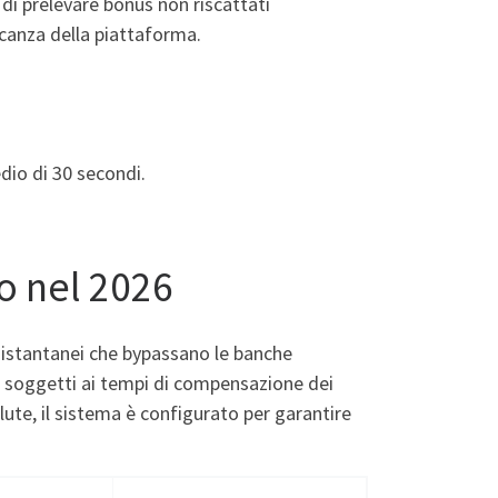
di prelevare bonus non riscattati
canza della piattaforma.
dio di 30 secondi.
o nel 2026
 istantanei che bypassano le banche
ono soggetti ai tempi di compensazione dei
valute, il sistema è configurato per garantire