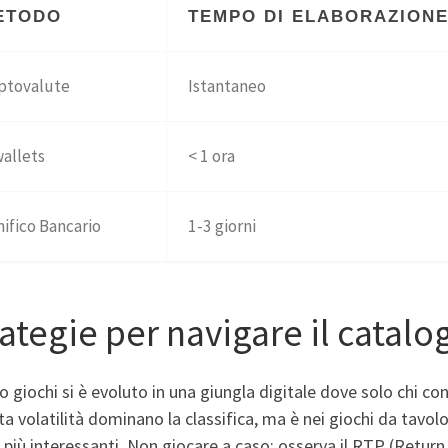
ETODO
TEMPO DI ELABORAZION
iptovalute
Istantaneo
wallets
< 1 ora
ifico Bancario
1-3 giorni
ategie per navigare il catalo
co giochi si è evoluto in una giungla digitale dove solo chi 
ta volatilità dominano la classifica, ma è nei giochi da tavol
i più interessanti. Non giocare a caso: osserva il RTP (Return