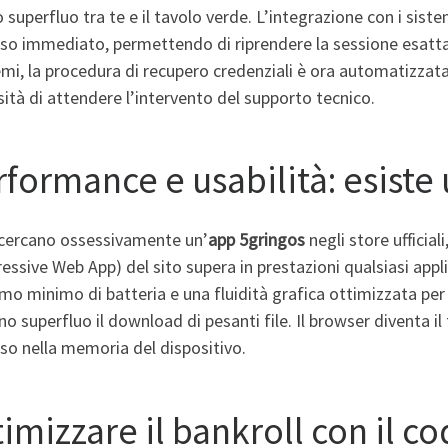
o superfluo tra te e il tavolo verde. L’integrazione con i sist
so immediato, permettendo di riprendere la sessione esattam
mi, la procedura di recupero credenziali è ora automatizzat
ità di attendere l’intervento del supporto tecnico.
rformance e usabilità: esiste
 cercano ossessivamente un’
app 5gringos
negli store ufficia
essive Web App) del sito supera in prestazioni qualsiasi app
o minimo di batteria e una fluidità grafica ottimizzata per
o superfluo il download di pesanti file. Il browser diventa i
so nella memoria del dispositivo.
timizzare il bankroll con il 