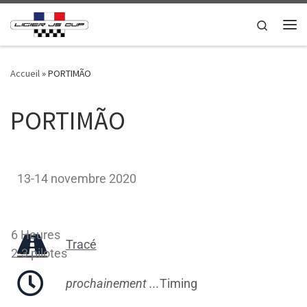
Passer au contenu
Search
Accueil
»
PORTIMÃO
PORTIMÃO
13-14 novembre 2020
6 Heures
Tracé
2-3 pilotes
prochainement ...
Timing