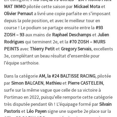
MAT IMMO
pilotée cette saison par
Mickael Mota
et
Olivier Pernaut
a livré une copie parfaite en s’imposant
depuis la pole position, et avec le meilleur tour en
course ! Le podium se partage ensuite entre la
#93
ZOSH – 93
aux mains de
Raphael Deschamps
et
Julien
Rodrigues
qui terminent 2e, et la
#70 ZOSH – MURS
PEINTS
avec
Thierry Petit
et
Gregory Servais
, excellents
3e, complétant un beau résultat d’ensemble pour
l’équipe sarthoise.
Dans la catégorie
AM, la #24 BALTISSE RACING
, pilotée
par
Simon BALCAEN
,
Mathieu
et
Pierre CASTELEIN
,
surfe sur la même vague que celle de sa victoire à
Portimao en 2022, puisqu’elle remporte cette catégorie
très disputée pendant 6h ! L’équipage formé par
Silvain
Pastoris
et
Léo Payen
signe une superbe 2e place sur la