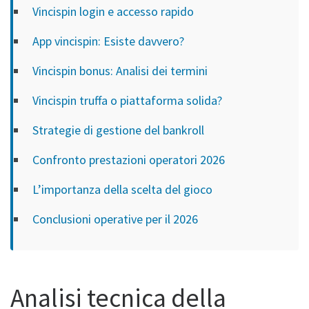
Vincispin login e accesso rapido
App vincispin: Esiste davvero?
Vincispin bonus: Analisi dei termini
Vincispin truffa o piattaforma solida?
Strategie di gestione del bankroll
Confronto prestazioni operatori 2026
L’importanza della scelta del gioco
Conclusioni operative per il 2026
Analisi tecnica della