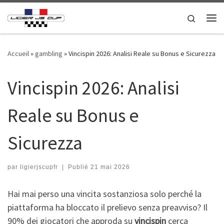
Passer au contenu
Search
Me
Accueil
»
gambling
»
Vincispin 2026: Analisi Reale su Bonus e Sicurezza
Vincispin 2026: Analisi
Reale su Bonus e
Sicurezza
par
ligierjscupfr
|
Publié
21 mai 2026
Hai mai perso una vincita sostanziosa solo perché la
piattaforma ha bloccato il prelievo senza preavviso? Il
90% dei giocatori che approda su
vincispin
cerca