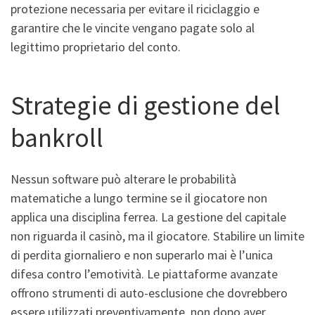
protezione necessaria per evitare il riciclaggio e
garantire che le vincite vengano pagate solo al
legittimo proprietario del conto.
Strategie di gestione del
bankroll
Nessun software può alterare le probabilità
matematiche a lungo termine se il giocatore non
applica una disciplina ferrea. La gestione del capitale
non riguarda il casinò, ma il giocatore. Stabilire un limite
di perdita giornaliero e non superarlo mai è l’unica
difesa contro l’emotività. Le piattaforme avanzate
offrono strumenti di auto-esclusione che dovrebbero
essere utilizzati preventivamente, non dopo aver