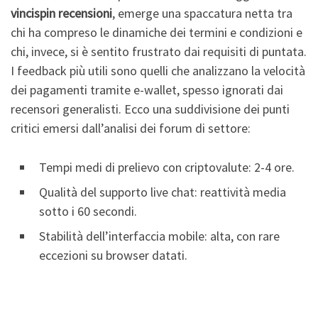
vincispin recensioni
, emerge una spaccatura netta tra
chi ha compreso le dinamiche dei termini e condizioni e
chi, invece, si è sentito frustrato dai requisiti di puntata.
I feedback più utili sono quelli che analizzano la velocità
dei pagamenti tramite e-wallet, spesso ignorati dai
recensori generalisti. Ecco una suddivisione dei punti
critici emersi dall’analisi dei forum di settore:
Tempi medi di prelievo con criptovalute: 2-4 ore.
Qualità del supporto live chat: reattività media
sotto i 60 secondi.
Stabilità dell’interfaccia mobile: alta, con rare
eccezioni su browser datati.