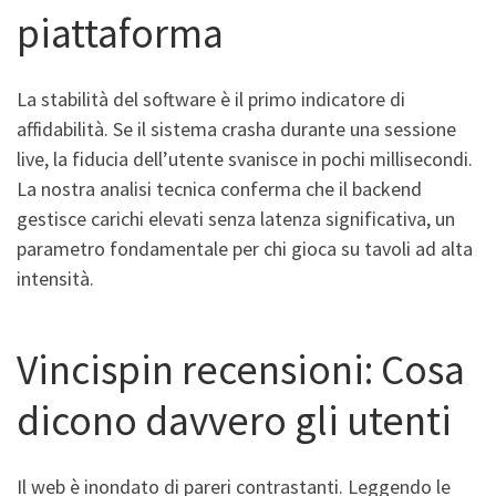
piattaforma
La stabilità del software è il primo indicatore di
affidabilità. Se il sistema crasha durante una sessione
live, la fiducia dell’utente svanisce in pochi millisecondi.
La nostra analisi tecnica conferma che il backend
gestisce carichi elevati senza latenza significativa, un
parametro fondamentale per chi gioca su tavoli ad alta
intensità.
Vincispin recensioni: Cosa
dicono davvero gli utenti
Il web è inondato di pareri contrastanti. Leggendo le