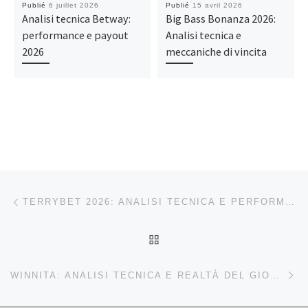
Publié
6 juillet 2026
Publié
15 avril 2026
Analisi tecnica Betway:
Big Bass Bonanza 2026:
performance e payout
Analisi tecnica e
2026
meccaniche di vincita
Parcourir les articles
Article précédent
TERRYBET 2026: ANALISI TECNICA E PERFORMANCE OPERATIVA
RETOUR À LA LISTE DES
Ar
WINNITA: ANALISI TECNICA E REALTÀ DEL GIOCO NEL 2026