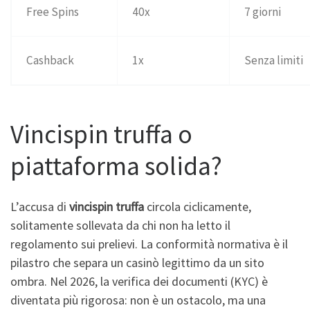
Free Spins
40x
7 giorni
Cashback
1x
Senza limiti
Vincispin truffa o
piattaforma solida?
L’accusa di
vincispin truffa
circola ciclicamente,
solitamente sollevata da chi non ha letto il
regolamento sui prelievi. La conformità normativa è il
pilastro che separa un casinò legittimo da un sito
ombra. Nel 2026, la verifica dei documenti (KYC) è
diventata più rigorosa: non è un ostacolo, ma una