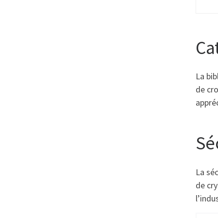
Ca
La bib
de cro
appréc
Sé
La séc
de cry
l’indu