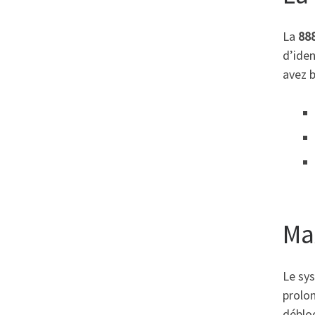
La
888
d’iden
avez b
Ma
Le sys
prolon
déblo