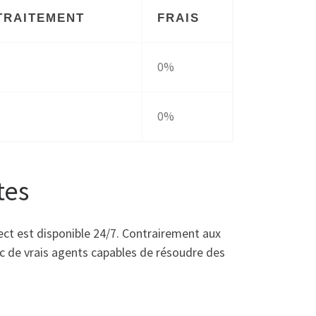
 TRAITEMENT
FRAIS
0%
0%
tes
rect est disponible 24/7. Contrairement aux
ec de vrais agents capables de résoudre des