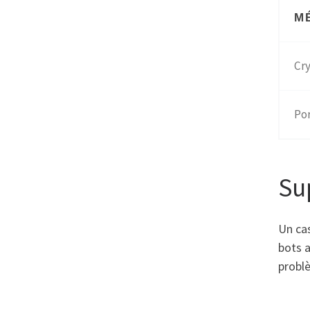
M
Cr
Por
Sup
Un cas
bots a
probl