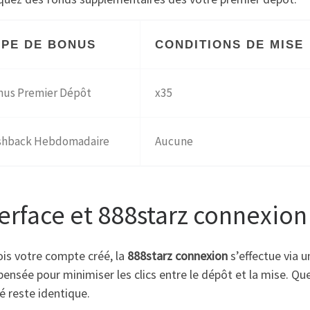
YPE DE BONUS
CONDITIONS DE MISE
nus Premier Dépôt
x35
shback Hebdomadaire
Aucune
terface et 888starz connexion
is votre compte créé, la
888starz connexion
s’effectue via u
pensée pour minimiser les clics entre le dépôt et la mise. Qu
té reste identique.