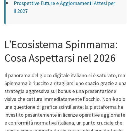
Prospettive Future e Aggiornamenti Attesi per
il 2027
L’Ecosistema Spinmama:
Cosa Aspettarsi nel 2026
Il panorama del gioco digitale italiano si è saturato, ma
Spinmama è riuscito a ritagliarsi uno spazio grazie a una
strategia aggressiva sui bonus e una presentazione
visiva che cattura immediatamente l’occhio. Non è solo
una questione di grafica scintillante; la piattaforma ha
investito pesantemente in licenze operative aggiornate
e conformità normativa italiana, un punto cruciale che
spesso viene ignorato da chi cerca solo il brivido facile.