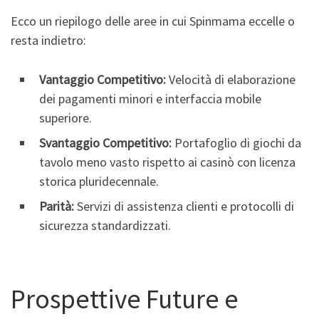
Ecco un riepilogo delle aree in cui Spinmama eccelle o
resta indietro:
Vantaggio Competitivo:
Velocità di elaborazione
dei pagamenti minori e interfaccia mobile
superiore.
Svantaggio Competitivo:
Portafoglio di giochi da
tavolo meno vasto rispetto ai casinò con licenza
storica pluridecennale.
Parità:
Servizi di assistenza clienti e protocolli di
sicurezza standardizzati.
Prospettive Future e