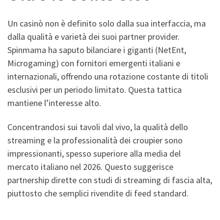
Un casinò non è definito solo dalla sua interfaccia, ma
dalla qualità e varietà dei suoi partner provider.
Spinmama ha saputo bilanciare i giganti (NetEnt,
Microgaming) con fornitori emergenti italiani e
internazionali, offrendo una rotazione costante di titoli
esclusivi per un periodo limitato. Questa tattica
mantiene l’interesse alto.
Concentrandosi sui tavoli dal vivo, la qualità dello
streaming e la professionalità dei croupier sono
impressionanti, spesso superiore alla media del
mercato italiano nel 2026. Questo suggerisce
partnership dirette con studi di streaming di fascia alta,
piuttosto che semplici rivendite di feed standard.