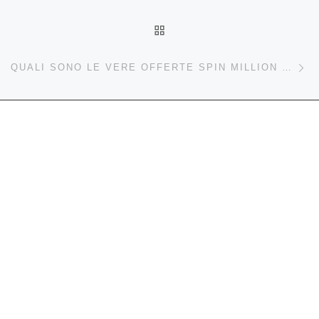
RETOUR À LA LISTE DES
Ar
QUALI SONO LE VERE OFFERTE SPIN MILLION NEL 2026?