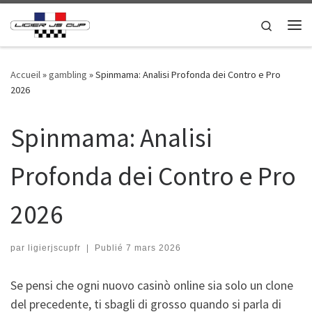
Passer au contenu
Search
Me
Accueil
»
gambling
»
Spinmama: Analisi Profonda dei Contro e Pro
2026
Spinmama: Analisi
Profonda dei Contro e Pro
2026
par
ligierjscupfr
|
Publié
7 mars 2026
Se pensi che ogni nuovo casinò online sia solo un clone
del precedente, ti sbagli di grosso quando si parla di