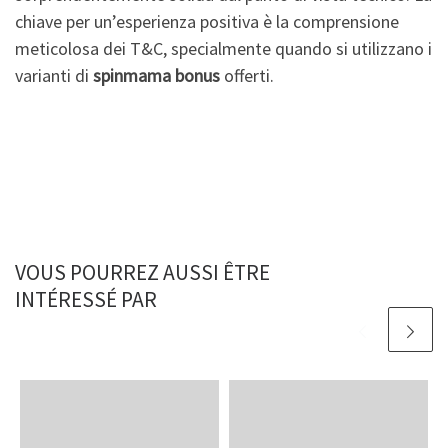
chiave per un’esperienza positiva è la comprensione
meticolosa dei T&C, specialmente quando si utilizzano i
varianti di
spinmama bonus
offerti.
VOUS POURREZ AUSSI ÊTRE
INTÉRESSÉ PAR