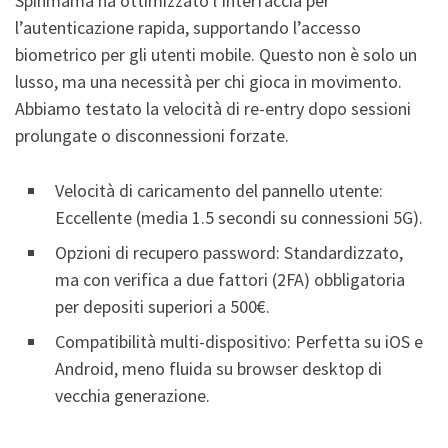
Spinmama ha ottimizzato l’interfaccia per
l’autenticazione rapida, supportando l’accesso
biometrico per gli utenti mobile. Questo non è solo un
lusso, ma una necessità per chi gioca in movimento.
Abbiamo testato la velocità di re-entry dopo sessioni
prolungate o disconnessioni forzate.
Velocità di caricamento del pannello utente:
Eccellente (media 1.5 secondi su connessioni 5G).
Opzioni di recupero password: Standardizzato,
ma con verifica a due fattori (2FA) obbligatoria
per depositi superiori a 500€.
Compatibilità multi-dispositivo: Perfetta su iOS e
Android, meno fluida su browser desktop di
vecchia generazione.