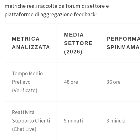
metriche reali raccolte da forum di settore e
piattaforme di aggregazione feedback:
MEDIA
METRICA
PERFORM
SETTORE
ANALIZZATA
SPINMAM
(2026)
Tempo Medio
Prelievo
48 ore
36 ore
(Verificato)
Reattività
Supporto Clienti
5 minuti
3 minuti
(Chat Live)