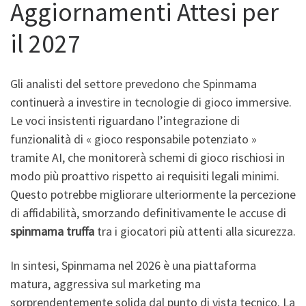
Aggiornamenti Attesi per
il 2027
Gli analisti del settore prevedono che Spinmama
continuerà a investire in tecnologie di gioco immersive.
Le voci insistenti riguardano l’integrazione di
funzionalità di « gioco responsabile potenziato »
tramite AI, che monitorerà schemi di gioco rischiosi in
modo più proattivo rispetto ai requisiti legali minimi.
Questo potrebbe migliorare ulteriormente la percezione
di affidabilità, smorzando definitivamente le accuse di
spinmama truffa
tra i giocatori più attenti alla sicurezza.
In sintesi, Spinmama nel 2026 è una piattaforma
matura, aggressiva sul marketing ma
sorprendentemente solida dal punto di vista tecnico. La