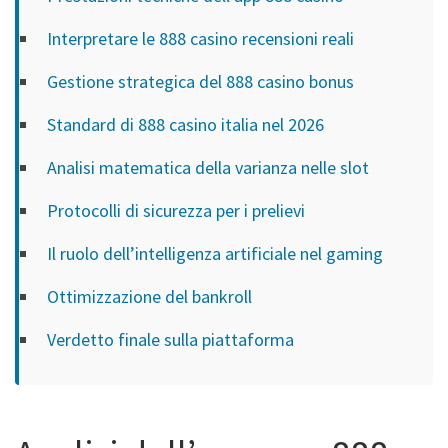
Interpretare le 888 casino recensioni reali
Gestione strategica del 888 casino bonus
Standard di 888 casino italia nel 2026
Analisi matematica della varianza nelle slot
Protocolli di sicurezza per i prelievi
Il ruolo dell’intelligenza artificiale nel gaming
Ottimizzazione del bankroll
Verdetto finale sulla piattaforma