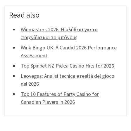
Read also
Winmasters 2026: Η αλήθεια για τα
παιχνίδια και το μπόνους
Wink Bingo UK: A Candid 2026 Performance
Assessment
Top Spinbet NZ Picks: Casino Hits for 2026
Leovegas: Analisi tecnica e realtà del gioco
nel 2026
Top 10 Features of Party Casino for
Canadian Players in 2026