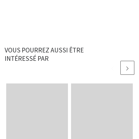
VOUS POURREZ AUSSI ÊTRE
INTÉRESSÉ PAR