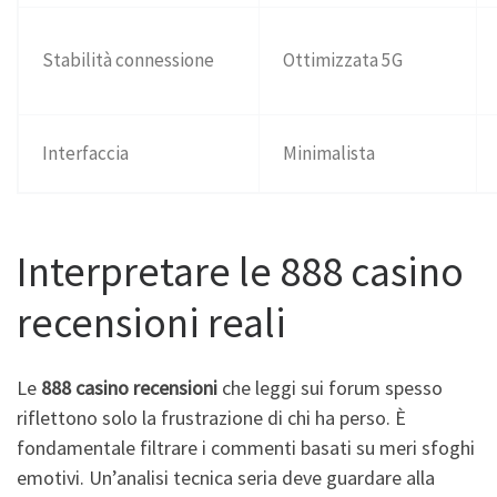
Stabilità connessione
Ottimizzata 5G
Interfaccia
Minimalista
Interpretare le 888 casino
recensioni reali
Le
888 casino recensioni
che leggi sui forum spesso
riflettono solo la frustrazione di chi ha perso. È
fondamentale filtrare i commenti basati su meri sfoghi
emotivi. Un’analisi tecnica seria deve guardare alla