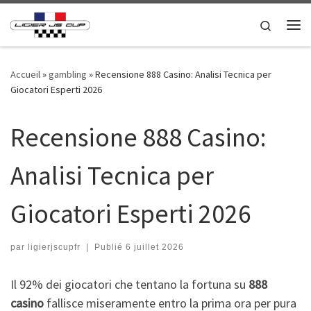
Passer au contenu
Search
Me
Accueil
»
gambling
»
Recensione 888 Casino: Analisi Tecnica per
Giocatori Esperti 2026
Recensione 888 Casino:
Analisi Tecnica per
Giocatori Esperti 2026
par
ligierjscupfr
|
Publié
6 juillet 2026
Il 92% dei giocatori che tentano la fortuna su
888
casino
fallisce miseramente entro la prima ora per pura