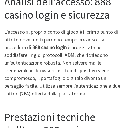
Analisi dell’accesso: 888
casino login e sicurezza
L’accesso al proprio conto di gioco è il primo punto di
attrito dove molti perdono tempo prezioso. La
procedura di
888 casino login
è progettata per
soddisfare i rigidi protocolli ADM, che richiedono
un’autenticazione robusta. Non salvare mai le
credenziali nel browser: se il tuo dispositivo viene
compromesso, il portafoglio digitale diventa un
bersaglio facile. Utilizza sempre l’autenticazione a due
fattori (2FA) offerta dalla piattaforma.
Prestazioni tecniche