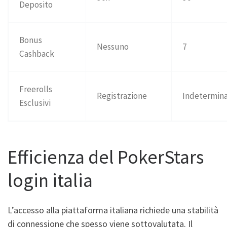
Deposito
Bonus
Nessuno
7
Cashback
Freerolls
Registrazione
Indetermin
Esclusivi
Efficienza del PokerStars
login italia
L’accesso alla piattaforma italiana richiede una stabilità
di connessione che spesso viene sottovalutata. Il