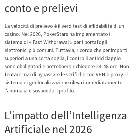
conto e prelievi
La velocità di prelievo è il vero test di affidabilità di un
casino. Nel 2026, PokerStars ha implementato il
sistema di « Fast Withdrawal » per i portafogli
elettronici più comuni. Tuttavia, ricorda che per importi
superiori a una certa soglia, i controlli antiriciclaggio
sono obbligatori e potrebbero richiedere 24-48 ore. Non
tentare mai di bypassare le verifiche con VPN o proxy: il
sistema di geolocalizzazione rileva immediatamente
l’anomalia e sospende il profilo.
L’impatto dell’Intelligenza
Artificiale nel 2026