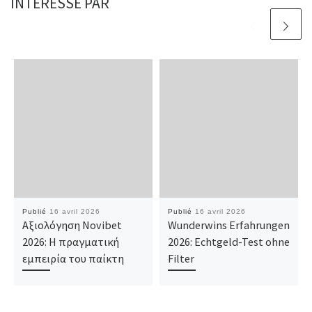
INTÉRESSÉ PAR
Publié
16 avril 2026
Publié
16 avril 2026
Αξιολόγηση Novibet
Wunderwins Erfahrungen
2026: Η πραγματική
2026: Echtgeld-Test ohne
εμπειρία του παίκτη
Filter