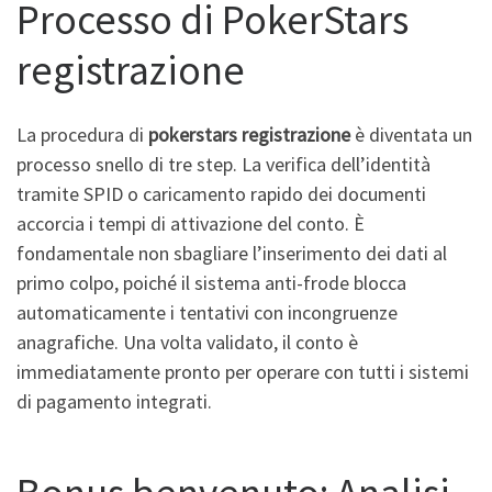
Processo di PokerStars
registrazione
La procedura di
pokerstars registrazione
è diventata un
processo snello di tre step. La verifica dell’identità
tramite SPID o caricamento rapido dei documenti
accorcia i tempi di attivazione del conto. È
fondamentale non sbagliare l’inserimento dei dati al
primo colpo, poiché il sistema anti-frode blocca
automaticamente i tentativi con incongruenze
anagrafiche. Una volta validato, il conto è
immediatamente pronto per operare con tutti i sistemi
di pagamento integrati.