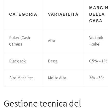
MARGI
CATEGORIA
VARIABILITÀ
DELLA
CASA
Poker (Cash
Variabile
Alta
Games)
(Rake)
Blackjack
Bassa
0.5% – 1%
Slot Machines
Molto Alta
3% – 5%
Gestione tecnica del