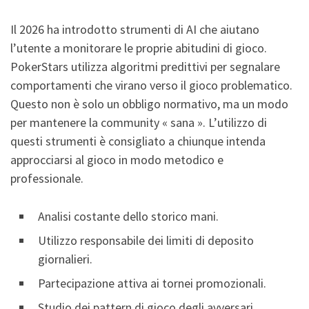
Il 2026 ha introdotto strumenti di AI che aiutano
l’utente a monitorare le proprie abitudini di gioco.
PokerStars utilizza algoritmi predittivi per segnalare
comportamenti che virano verso il gioco problematico.
Questo non è solo un obbligo normativo, ma un modo
per mantenere la community « sana ». L’utilizzo di
questi strumenti è consigliato a chiunque intenda
approcciarsi al gioco in modo metodico e
professionale.
Analisi costante dello storico mani.
Utilizzo responsabile dei limiti di deposito
giornalieri.
Partecipazione attiva ai tornei promozionali.
Studio dei pattern di gioco degli avversari