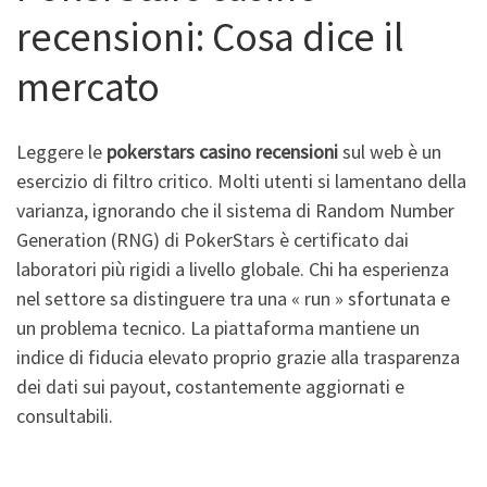
recensioni: Cosa dice il
mercato
Leggere le
pokerstars casino recensioni
sul web è un
esercizio di filtro critico. Molti utenti si lamentano della
varianza, ignorando che il sistema di Random Number
Generation (RNG) di PokerStars è certificato dai
laboratori più rigidi a livello globale. Chi ha esperienza
nel settore sa distinguere tra una « run » sfortunata e
un problema tecnico. La piattaforma mantiene un
indice di fiducia elevato proprio grazie alla trasparenza
dei dati sui payout, costantemente aggiornati e
consultabili.