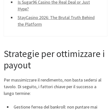
Is Sugar96 Casino the Real Deal or Just
Hype?
StayCasino 2026: The Brutal Truth Behind
the Platform
Strategie per ottimizzare i
payout
Per massimizzare il rendimento, non basta sedersi al
tavolo. Di seguito, i fattori chiave per il successo a
lungo termine:
Gestione ferrea del bankroll: non puntare mai