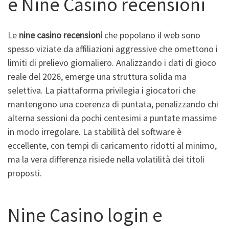
e Nine Casino recensioni
Le
nine casino recensioni
che popolano il web sono
spesso viziate da affiliazioni aggressive che omettono i
limiti di prelievo giornaliero. Analizzando i dati di gioco
reale del 2026, emerge una struttura solida ma
selettiva. La piattaforma privilegia i giocatori che
mantengono una coerenza di puntata, penalizzando chi
alterna sessioni da pochi centesimi a puntate massime
in modo irregolare. La stabilità del software è
eccellente, con tempi di caricamento ridotti al minimo,
ma la vera differenza risiede nella volatilità dei titoli
proposti.
Nine Casino login e