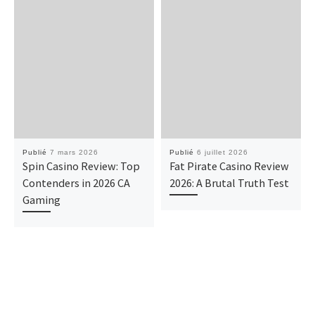
Publié
7 mars 2026
Publié
6 juillet 2026
Spin Casino Review: Top
Fat Pirate Casino Review
Contenders in 2026 CA
2026: A Brutal Truth Test
Gaming