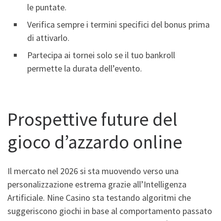
le puntate.
Verifica sempre i termini specifici del bonus prima
di attivarlo.
Partecipa ai tornei solo se il tuo bankroll
permette la durata dell’evento.
Prospettive future del
gioco d’azzardo online
Il mercato nel 2026 si sta muovendo verso una
personalizzazione estrema grazie all’Intelligenza
Artificiale. Nine Casino sta testando algoritmi che
suggeriscono giochi in base al comportamento passato