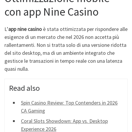
con app Nine Casino
L’
app nine casino
è stata ottimizzata per rispondere alle
esigenze di un mercato che nel 2026 non accetta più
rallentamenti. Non si tratta solo di una versione ridotta
del sito desktop, ma di un ambiente integrato che
gestisce le transazioni in tempo reale con una latenza
quasi nulla.
Read also
Spin Casino Review: Top Contenders in 2026
CA Gaming
Coral Slots Showdown: App vs. Desktop
Experience 2026