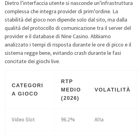
Dietro l’interfaccia utente si nasconde un’infrastruttura
complessa che integra provider di prim’ordine. La
stabilità del gioco non dipende solo dal sito, ma dalla
qualità del protocollo di comunicazione tra il server del
provider e il database di Nine Casino. Abbiamo
analizzato i tempi di risposta durante le ore di picco e il
sistema regge bene, evitando crash durante le fasi
concitate dei giochi live.
RTP
CATEGORI
MEDIO
VOLATILITÀ
A GIOCO
(2026)
Video Slot
96.2%
Alta