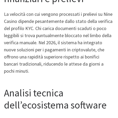
La velocità con cui vengono processati i prelievi su Nine
Casino dipende pesantemente dallo stato della verifica
del profilo KYC. Chi carica documenti scaduti o poco
leggibili si trova puntualmente bloccato nel limbo della
verifica manuale. Nel 2026, il sistema ha integrato
nuove soluzioni per i pagamenti in criptovalute, che
offrono una rapidità superiore rispetto ai bonifici
bancari tradizionali, riducendo le attese da giorni a
pochi minuti.
Analisi tecnica
dell’ecosistema software