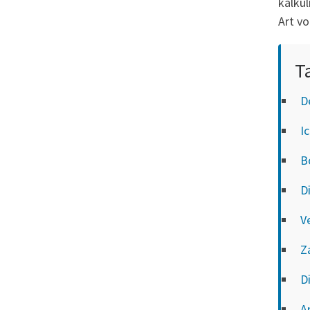
kalkul
Art vo
T
D
I
B
D
V
Z
D
A