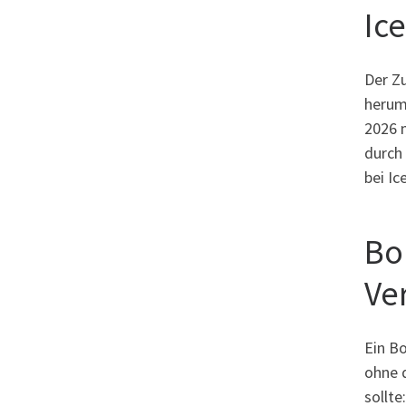
Ic
Der Z
herums
2026 m
durch 
bei I
Bo
Ve
Ein Bo
ohne d
sollte: