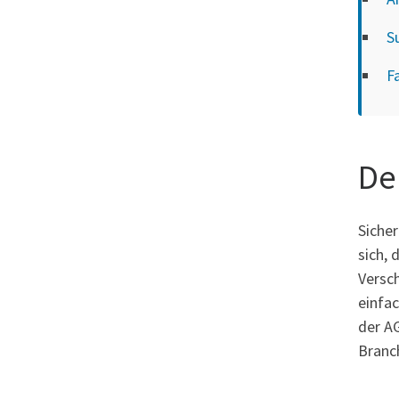
S
F
Der
Sicher
sich,
Versch
einfa
der AG
Branch