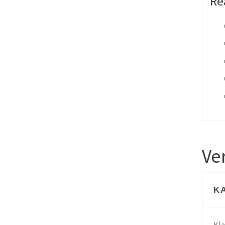
Re
Ve
K
Kla