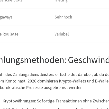
gaways
Sehr hoch
ve Roulette
Variabel
hlungsmethoden: Geschwindi
ahl des Zahlungsdienstleisters entscheidet darüber, ob du 
em Konto hast. 2026 dominieren Krypto-Wallets und E-Walle
 bürokratische Prozesse ausgebremst werden.
Kryptowährungen: Sofortige Transaktionen ohne Zwische