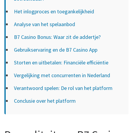
Het inlogproces en toegankelijkheid
Analyse van het spelaanbod
B7 Casino Bonus: Waar zit de addertje?
Gebruikservaring en de B7 Casino App
Storten en uitbetalen: Financiële efficiëntie
Vergelijking met concurrenten in Nederland
Verantwoord spelen: De rol van het platform
Conclusie over het platform