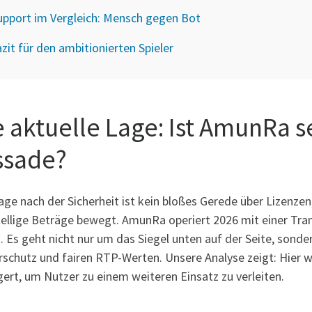
upport im Vergleich: Mensch gegen Bot
azit für den ambitionierten Spieler
e aktuelle Lage: Ist AmunRa s
ssade?
age nach der Sicherheit ist kein bloßes Gerede über Lizenze
tellige Beträge bewegt. AmunRa operiert 2026 mit einer Tra
. Es geht nicht nur um das Siegel unten auf der Seite, sond
erschutz und fairen RTP-Werten. Unsere Analyse zeigt: Hier 
ert, um Nutzer zu einem weiteren Einsatz zu verleiten.