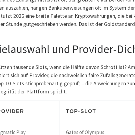
en auszahlen, hängen Banküberweisungen oft im System der
tützt 2026 eine breite Palette an Kryptowährungen, die bei
ner Stunde gutgeschrieben werden. Das ist der Goldstandard f
ielauswahl und Provider-Dic
tzen tausende Slots, wenn die Hälfte davon Schrott ist? Am
iert sich auf Provider, die nachweislich faire Zufallsgener
op-10-Slots stichprobenartig geprüft – die Abweichungen zum
tegrität der Plattform spricht.
ROVIDER
TOP-SLOT
agmatic Play
Gates of Olympus