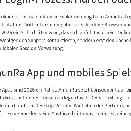
Sekunde, die man mit einer Fehlermeldung beim AmunRa Login 
abilität der Authentifizierung über verschiedene Browser u
 2026 ein Sicherheitsniveau, das sich anfühlt wie beim Onli
 weniger den Support kontaktieren, sondern erst den Cache l
r lokalen Session-Verwaltung.
unRa App und mobiles Spie
 Apps sind 2026 ein Relikt. AmunRa setzt konsequent auf ei
 direkt auf den Homescreen legen lässt. Der Vorteil liegt i
dentisch mit der Desktop-Version. Wir haben die Performanc
t – keine Ruckler, keine Abstürze bei Bonus-Features, reibu