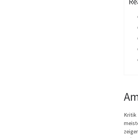
Re
Am
Kritik
meist
zeigen