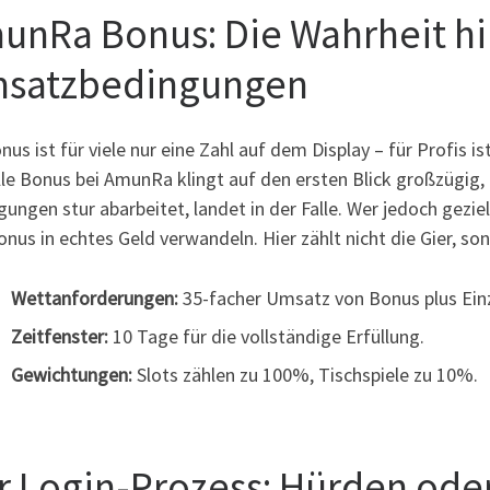
unRa Bonus: Die Wahrheit hi
satzbedingungen
nus ist für viele nur eine Zahl auf dem Display – für Profis 
le Bonus bei AmunRa klingt auf den ersten Blick großzügig, e
ungen stur abarbeitet, landet in der Falle. Wer jedoch geziel
nus in echtes Geld verwandeln. Hier zählt nicht die Gier, son
Wettanforderungen:
35-facher Umsatz von Bonus plus Ein
Zeitfenster:
10 Tage für die vollständige Erfüllung.
Gewichtungen:
Slots zählen zu 100%, Tischspiele zu 10%.
r Login-Prozess: Hürden oder