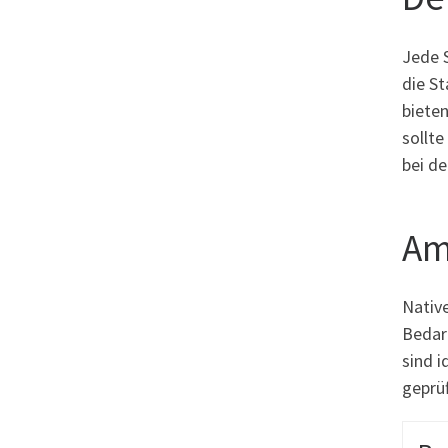
Jede 
die St
bieten
sollte
bei de
Am
Native
Bedarf
sind i
geprüf